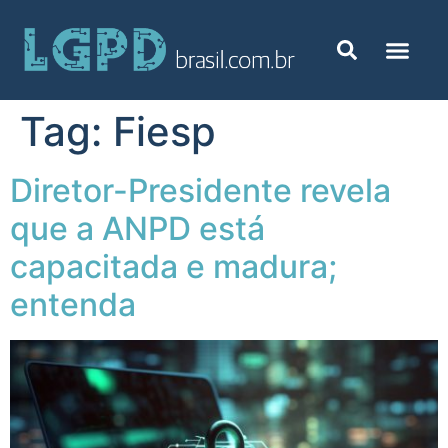
Tag:
Fiesp
Diretor-Presidente revela
que a ANPD está
capacitada e madura;
entenda