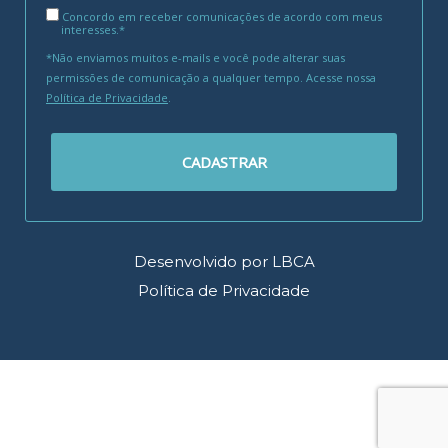
Concordo em receber comunicações de acordo com meus
interesses.*
*Não enviamos muitos e-mails e você pode alterar suas
permissões de comunicação a qualquer tempo. Acesse nossa
Política de Privacidade
.
CADASTRAR
Desenvolvido por LBCA
Política de Privacidade