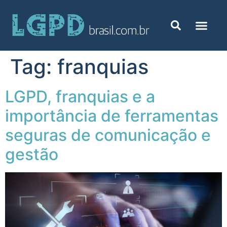
Tag:
franquias
LGPD, franquias e a
importância de ferramentas
seguras de comunicação e
gestão