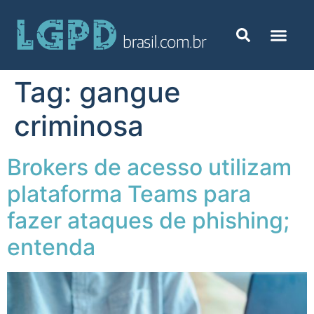
Tag:
gangue
criminosa
Brokers de acesso utilizam
plataforma Teams para
fazer ataques de phishing;
entenda