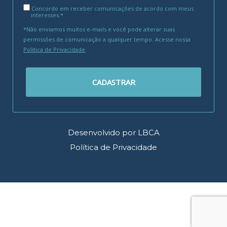
Concordo em receber comunicações de acordo com meus
interesses.*
*Não enviamos muitos e-mails e você pode alterar suas
permissões de comunicação a qualquer tempo. Acesse nossa
Política de Privacidade
.
CADASTRAR
Desenvolvido por LBCA
Política de Privacidade