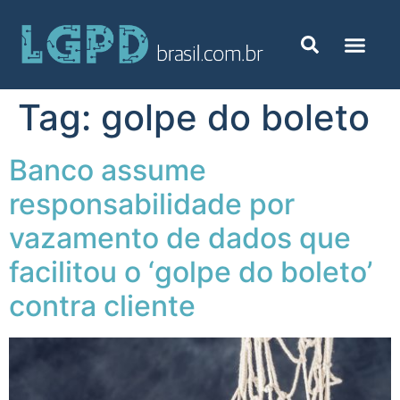
Tag:
golpe do boleto
Banco assume
responsabilidade por
vazamento de dados que
facilitou o ‘golpe do boleto’
contra cliente