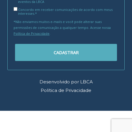
eventos da LBCA
Concordo em receber comunicações de acordo com meus
interesses.*
*Não enviamos muitos e-mails e você pode alterar suas
permissões de comunicação a qualquer tempo. Acesse nossa
Política de Privacidade
.
CADASTRAR
Desenvolvido por LBCA
Política de Privacidade