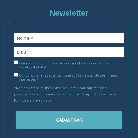
Newsletter
Quero receber material institucional e novidades sobre
eventos da LBCA
Concordo em receber comunicações de acordo com meus
interesses.*
*Não enviamos muitos e-mails e você pode alterar suas
permissões de comunicação a qualquer tempo. Acesse nossa
Política de Privacidade
.
CADASTRAR