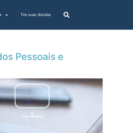
s
Tire suas dúvidas
dos Pessoais e