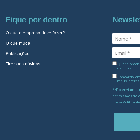
Fique por dentro
Newsle
O que a empresa deve fazer?
O que muda
Publicações
Tire suas dúvidas
Quero receber
eventos da L
Concordo em
meus interes
*Não enviamos m
permissões de 
nossa
Política d