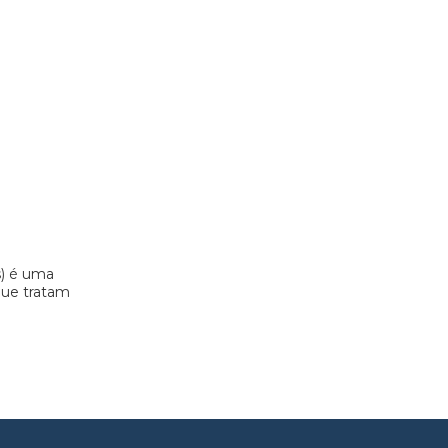
s) é uma
 que tratam