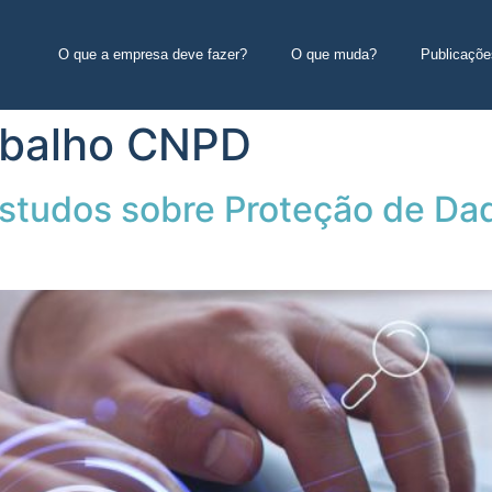
O que a empresa deve fazer?
O que muda?
Publicaçõe
abalho CNPD
studos sobre Proteção de Da