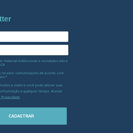
tter
 material institucional e novidades sobre
BCA
 receber comunicações de acordo com
ses.*
uitos e-mails e você pode alterar suas
comunicação a qualquer tempo. Acesse
e Privacidade
.
CADASTRAR