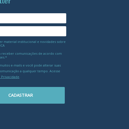
tter
 material institucional e novidades sobre
BCA
 receber comunicações de acordo com
ses.*
uitos e-mails e você pode alterar suas
comunicação a qualquer tempo. Acesse
e Privacidade
.
CADASTRAR