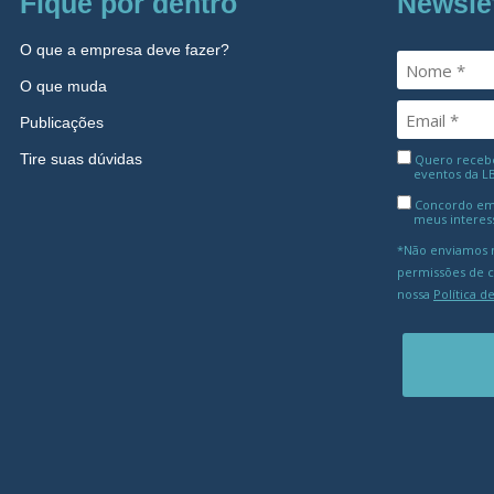
Fique por dentro
Newsle
O que a empresa deve fazer?
O que muda
Publicações
Tire suas dúvidas
Quero receber
eventos da L
Concordo em
meus interes
*Não enviamos m
permissões de 
nossa
Política d