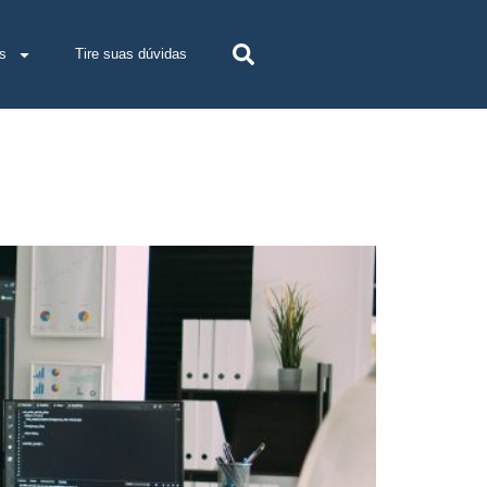
s
Tire suas dúvidas