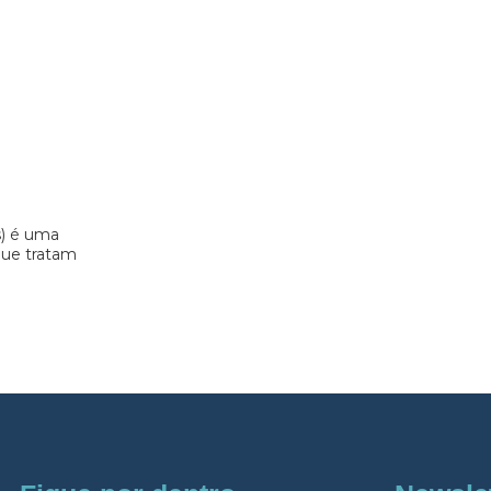
s) é uma
 que tratam