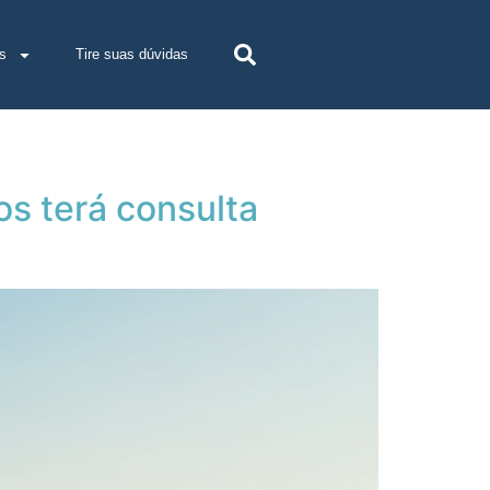
s
Tire suas dúvidas
os terá consulta