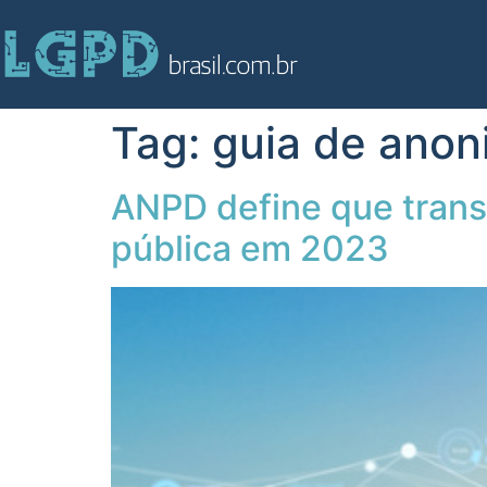
Tag:
guia de anon
ANPD define que transf
pública em 2023