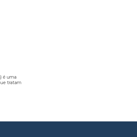
s) é uma
 que tratam