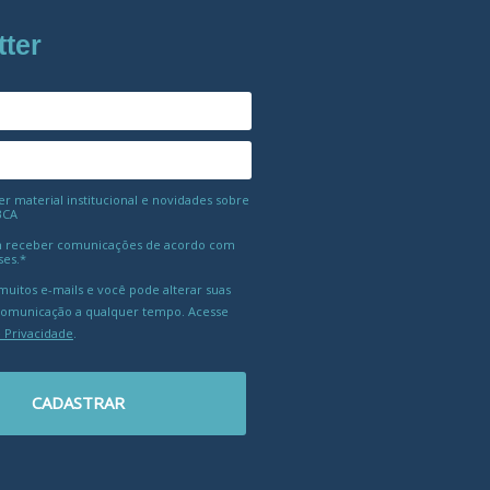
tter
 material institucional e novidades sobre
BCA
 receber comunicações de acordo com
ses.*
uitos e-mails e você pode alterar suas
comunicação a qualquer tempo. Acesse
e Privacidade
.
CADASTRAR