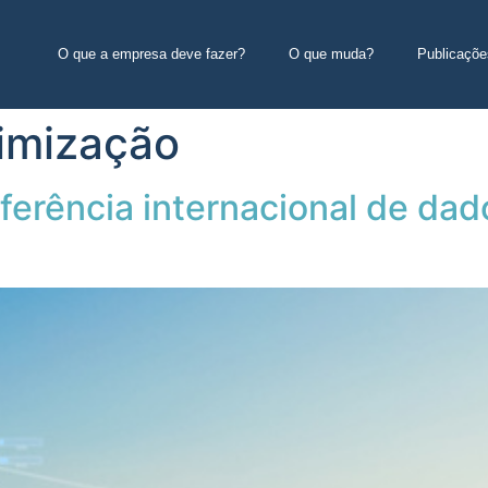
O que a empresa deve fazer?
O que muda?
Publicaçõe
imização
erência internacional de dad