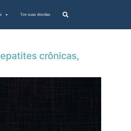
s
Tire suas dúvidas
epatites crônicas,