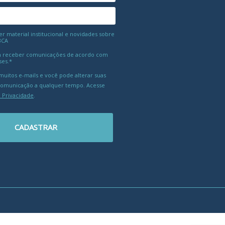
 material institucional e novidades sobre
BCA
 receber comunicações de acordo com
ses.*
uitos e-mails e você pode alterar suas
comunicação a qualquer tempo. Acesse
e Privacidade
.
CADASTRAR