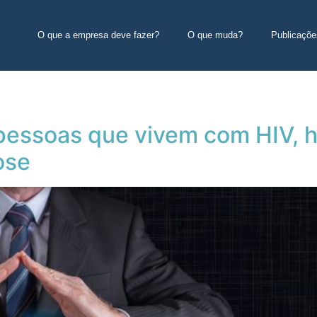
O que a empresa deve fazer?
O que muda?
Publicaçõe
pessoas que vivem com HIV, h
ose