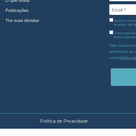
O que muda
Publicações
Tire suas dúvidas
Quero receber
eventos da L
Concordo em
meus interes
*Não enviamos m
permissões de 
nossa
Política d
Política de Privacidade