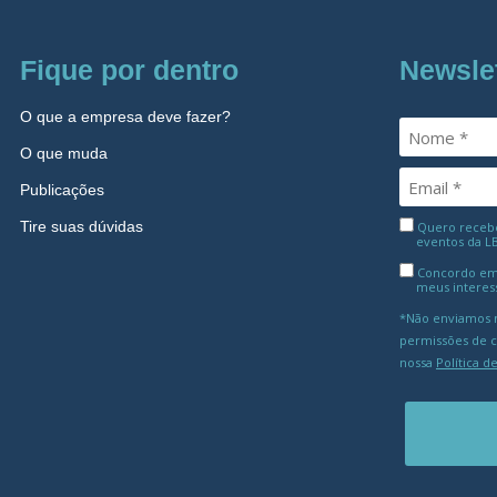
Fique por dentro
Newsle
O que a empresa deve fazer?
O que muda
Publicações
Tire suas dúvidas
Quero receber
eventos da L
Concordo em
meus interes
*Não enviamos m
permissões de 
nossa
Política d