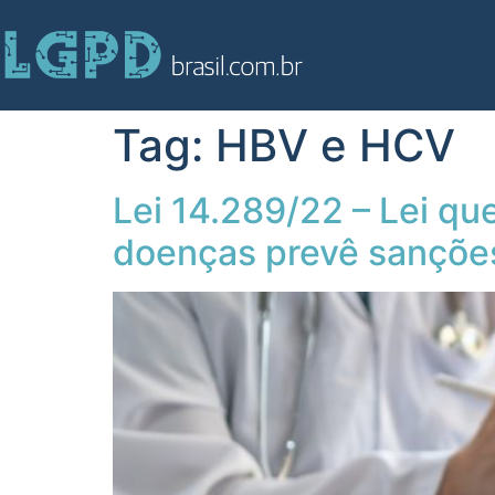
Tag:
HBV e HCV
Lei 14.289/22 – Lei qu
doenças prevê sançõe