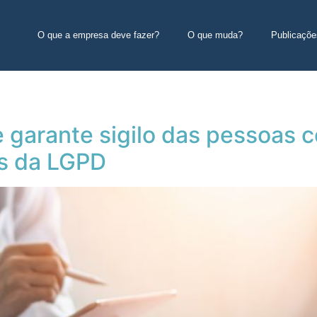
O que a empresa deve fazer?
O que muda?
Publicaçõe
e garante sigilo das pessoas 
s da LGPD