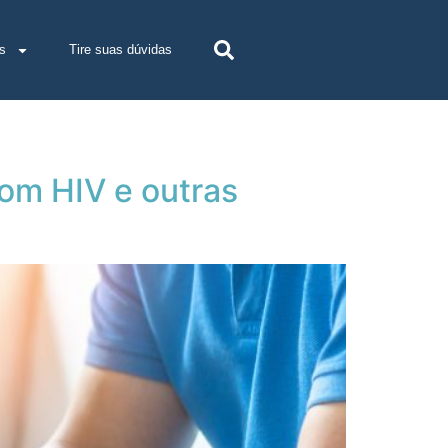
s
Tire suas dúvidas
com HIV e outras