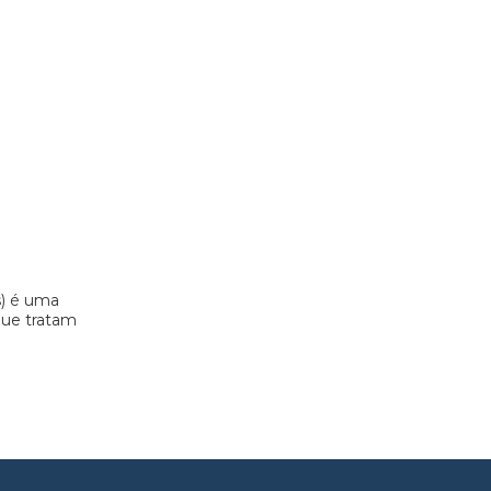
s) é uma
 que tratam