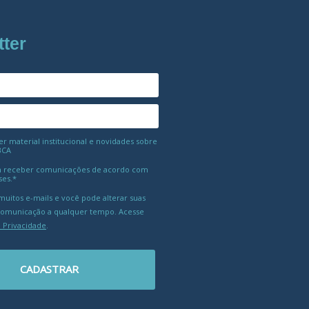
tter
 material institucional e novidades sobre
BCA
 receber comunicações de acordo com
ses.*
uitos e-mails e você pode alterar suas
comunicação a qualquer tempo. Acesse
e Privacidade
.
CADASTRAR