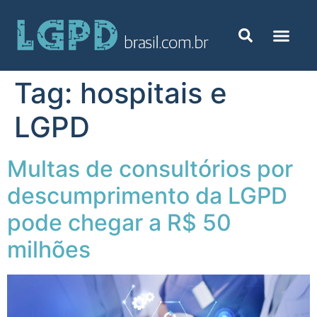
Tag:
hospitais e
LGPD
Multas de consultórios por
descumprimento da LGPD
pode chegar a R$ 50
milhões