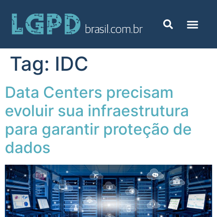
Tag:
IDC
Data Centers precisam
evoluir sua infraestrutura
para garantir proteção de
dados