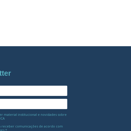
tter
 material institucional e novidades sobre
BCA
 receber comunicações de acordo com
ses.*