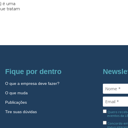
s) é uma
 que tratam
Fique por dentro
Newsle
O que a empresa deve fazer?
O que muda
Publicações
Tire suas dúvidas
Quero receber
eventos da L
Concordo em
meus interes