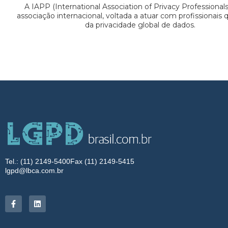
A IAPP (International Association of Privacy Professional
associação internacional, voltada a atuar com profissionais
da privacidade global de dados.
Tel.: (11) 2149-5400
Fax (11) 2149-5415
lgpd@lbca.com.br