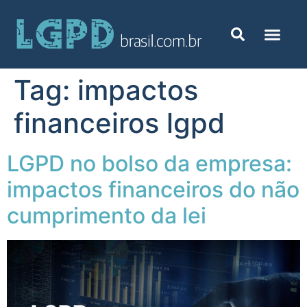
Tag:
impactos
financeiros lgpd
LGPD no bolso da empresa:
impactos financeiros do não
cumprimento da lei