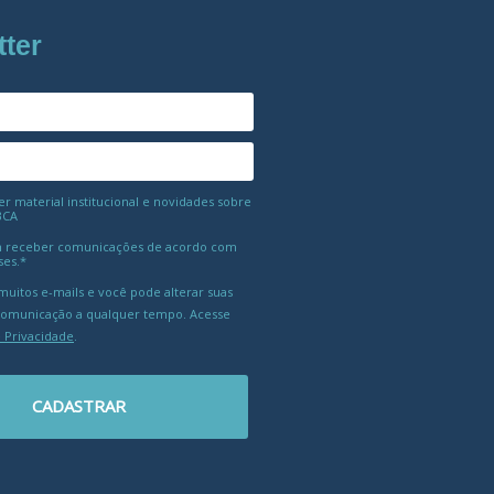
tter
 material institucional e novidades sobre
BCA
 receber comunicações de acordo com
ses.*
uitos e-mails e você pode alterar suas
comunicação a qualquer tempo. Acesse
e Privacidade
.
CADASTRAR