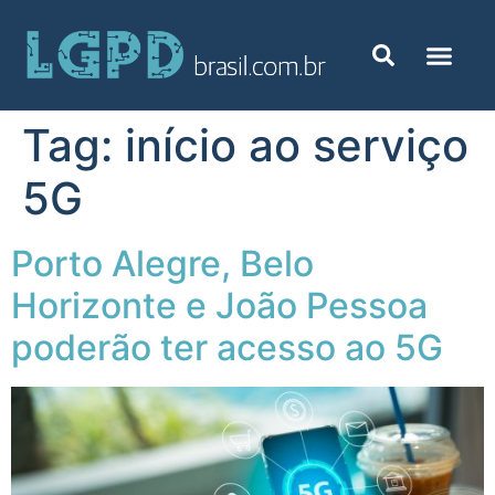
Tag:
início ao serviço
5G
Porto Alegre, Belo
Horizonte e João Pessoa
poderão ter acesso ao 5G