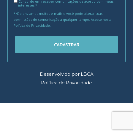
Concordo em receber comunicações de acordo com meus
interesses.*
*Não enviamos muitos e-mails e você pode alterar suas
permissões de comunicação a qualquer tempo. Acesse nossa
Política de Privacidade
.
CADASTRAR
Desenvolvido por LBCA
Política de Privacidade