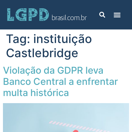
Tag:
instituição
Castlebridge
Violação da GDPR leva
Banco Central a enfrentar
multa histórica