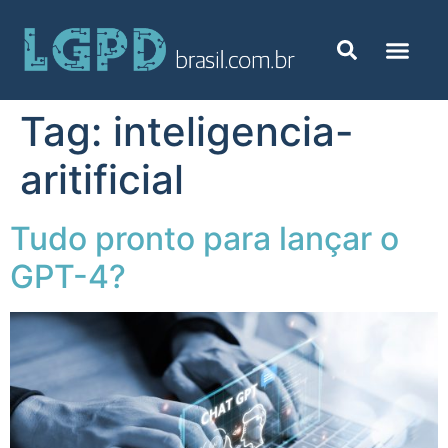
Tag:
inteligencia-
aritificial
Tudo pronto para lançar o
GPT-4?