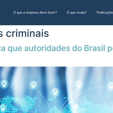
O que a empresa deve fazer?
O que muda?
Publicaçõe
 criminais
a que autoridades do Brasil 