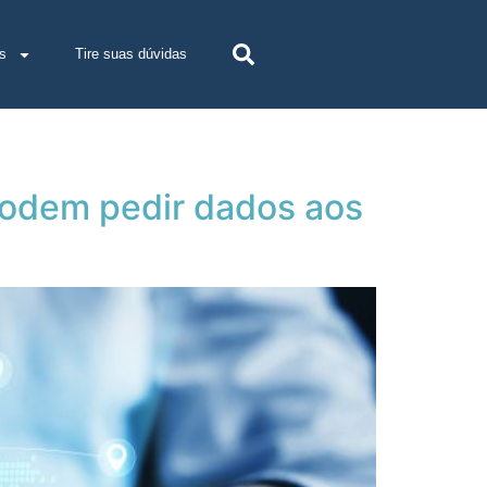
s
Tire suas dúvidas
podem pedir dados aos