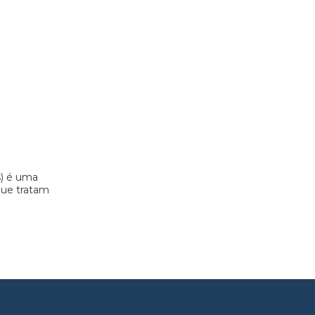
s) é uma
 que tratam