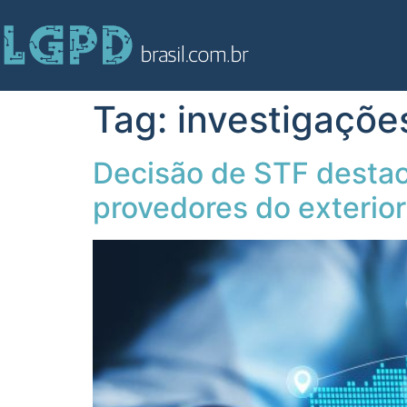
Tag:
investigações
Decisão de STF destac
provedores do exterior