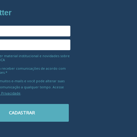
tter
 material institucional e novidades sobre
BCA
 receber comunicações de acordo com
ses.*
uitos e-mails e você pode alterar suas
comunicação a qualquer tempo. Acesse
e Privacidade
.
CADASTRAR