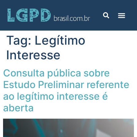
Tag:
Legítimo
Interesse
Consulta pública sobre
Estudo Preliminar referente
ao legítimo interesse é
aberta