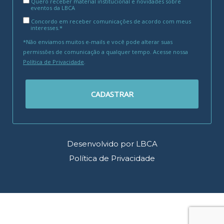
Quero receber material institucional e novidades sobre
eventos da LBCA
Concordo em receber comunicações de acordo com meus
interesses.*
*Não enviamos muitos e-mails e você pode alterar suas
permissões de comunicação a qualquer tempo. Acesse nossa
Política de Privacidade
.
CADASTRAR
Desenvolvido por LBCA
Política de Privacidade