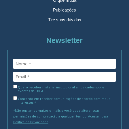
O que muda
Publicações
Tire suas dúvidas
Newsletter
Quero receber material institucional e novidades sobre
eventos da LBCA
Concordo em receber comunicações de acordo com meus
interesses.*
*Não enviamos muitos e-mails e você pode alterar suas
permissões de comunicação a qualquer tempo. Acesse nossa
Política de Privacidade
.