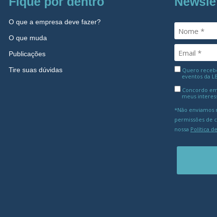
Fique por dentro
Newsle
O que a empresa deve fazer?
O que muda
Publicações
Tire suas dúvidas
Quero receber
eventos da L
Concordo em
meus interes
*Não enviamos m
permissões de 
nossa
Política d