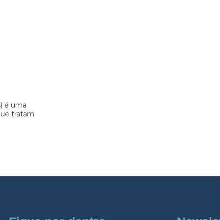
s) é uma
 que tratam