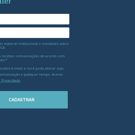
tter
 material institucional e novidades sobre
BCA
 receber comunicações de acordo com
ses.*
uitos e-mails e você pode alterar suas
comunicação a qualquer tempo. Acesse
e Privacidade
.
CADASTRAR