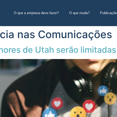
O que a empresa deve fazer?
O que muda?
Publicaçõe
ncia nas Comunicações
nores de Utah serão limitadas