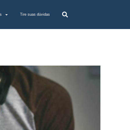
s
Tire suas dúvidas