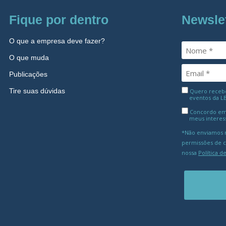
Fique por dentro
Newsle
O que a empresa deve fazer?
O que muda
Publicações
Tire suas dúvidas
Quero receber
eventos da L
Concordo em
meus interes
*Não enviamos m
permissões de 
nossa
Política d