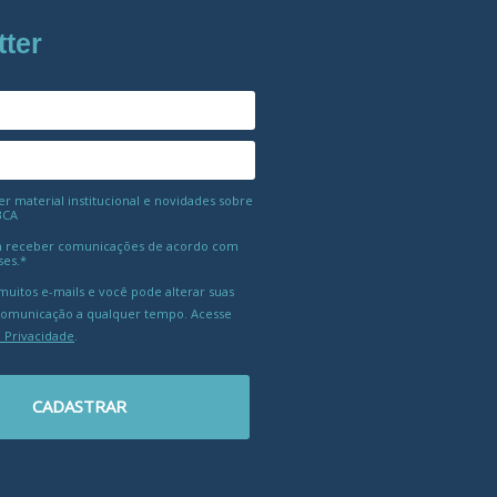
tter
 material institucional e novidades sobre
BCA
 receber comunicações de acordo com
ses.*
uitos e-mails e você pode alterar suas
comunicação a qualquer tempo. Acesse
e Privacidade
.
CADASTRAR