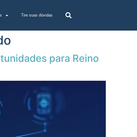
s
Tire suas dúvidas
do
rtunidades para Reino