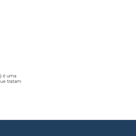
s) é uma
 que tratam