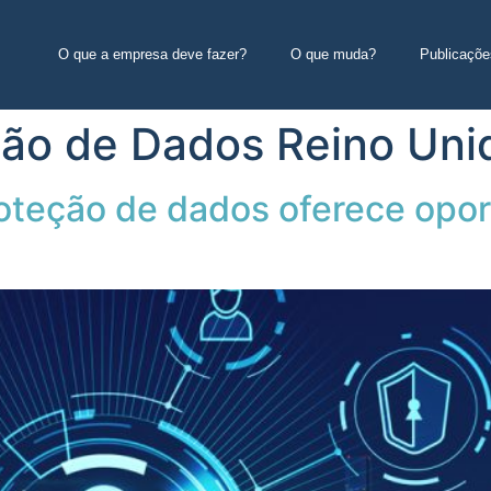
O que a empresa deve fazer?
O que muda?
Publicaçõe
ção de Dados Reino Uni
proteção de dados oferece opo