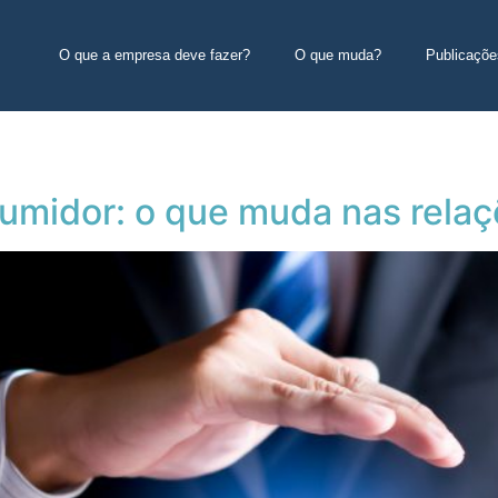
O que a empresa deve fazer?
O que muda?
Publicaçõe
sumidor: o que muda nas rel