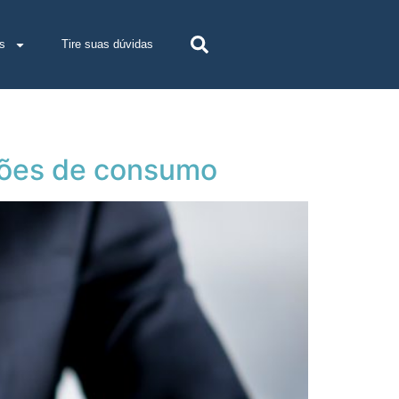
s
Tire suas dúvidas
ações de consumo