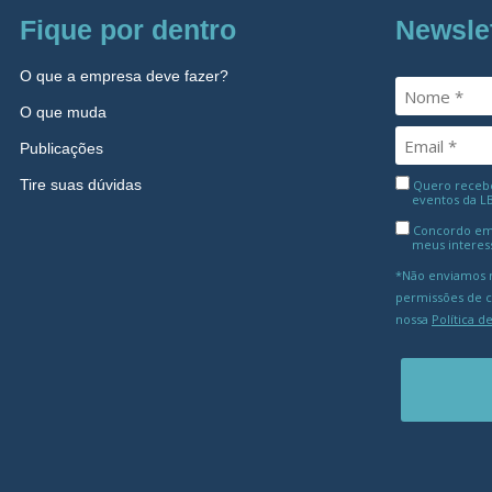
Fique por dentro
Newsle
O que a empresa deve fazer?
O que muda
Publicações
Tire suas dúvidas
Quero receber
eventos da L
Concordo em
meus interes
*Não enviamos m
permissões de 
nossa
Política d