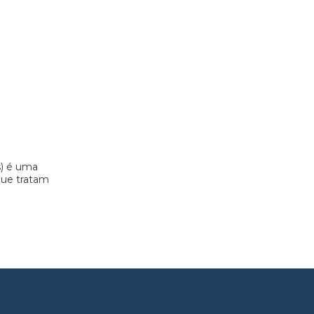
s) é uma
 que tratam