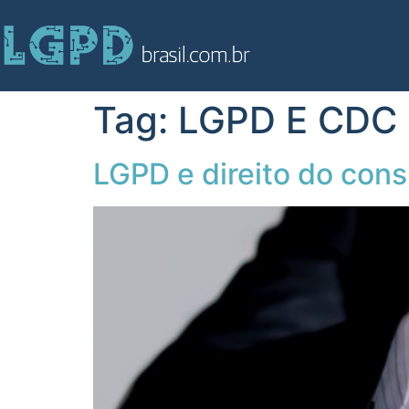
Tag:
LGPD E CDC
LGPD e direito do con