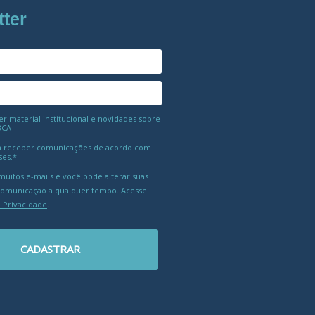
tter
 material institucional e novidades sobre
BCA
 receber comunicações de acordo com
ses.*
uitos e-mails e você pode alterar suas
comunicação a qualquer tempo. Acesse
e Privacidade
.
CADASTRAR