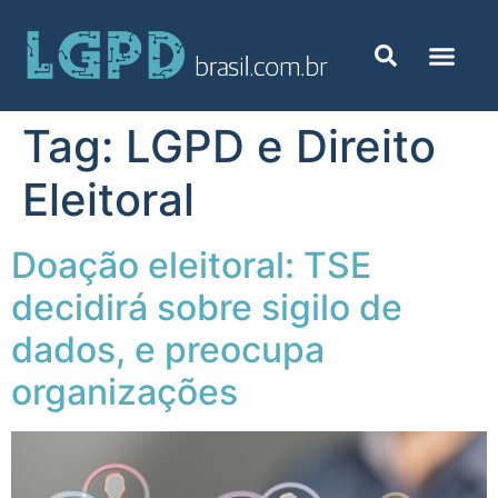
Tag:
LGPD e Direito
Eleitoral
Doação eleitoral: TSE
decidirá sobre sigilo de
dados, e preocupa
organizações