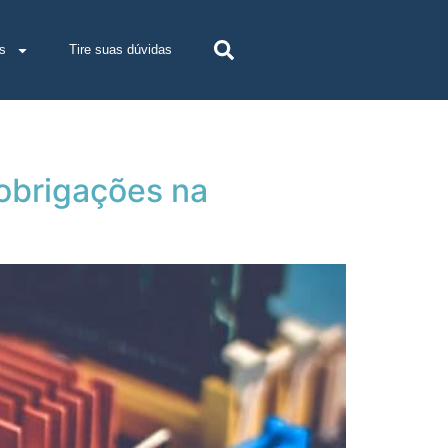
s
Tire suas dúvidas
obrigações na