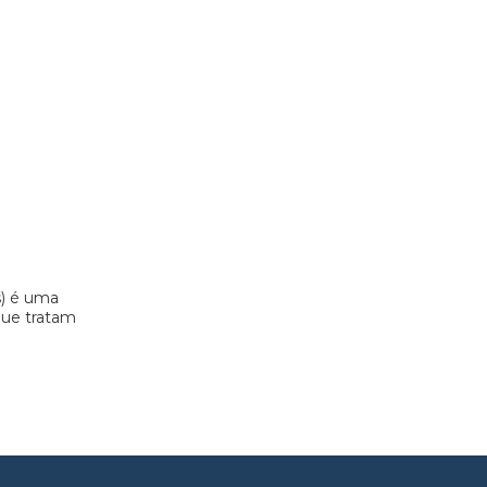
s) é uma
 que tratam