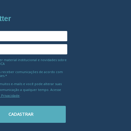
tter
 material institucional e novidades sobre
BCA
 receber comunicações de acordo com
ses.*
uitos e-mails e você pode alterar suas
comunicação a qualquer tempo. Acesse
e Privacidade
.
CADASTRAR