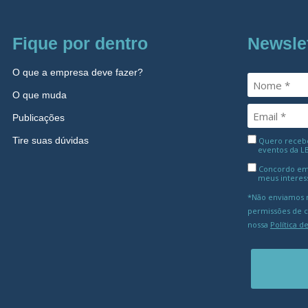
Fique por dentro
Newsle
O que a empresa deve fazer?
O que muda
Publicações
Tire suas dúvidas
Quero receber
eventos da L
Concordo em
meus interes
*Não enviamos m
permissões de 
nossa
Política d