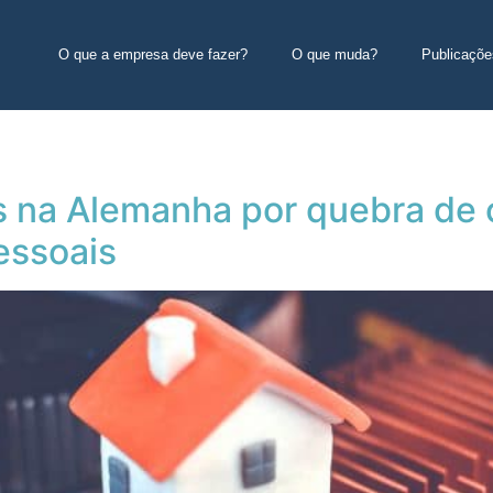
O que a empresa deve fazer?
O que muda?
Publicaçõe
s na Alemanha por quebra de 
essoais