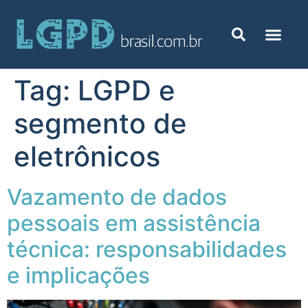
Tag:
LGPD e
segmento de
eletrônicos
Vazamento de dados
pessoais em assistência
técnica: responsabilidades
e implicações