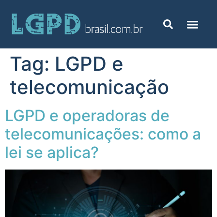
Tag:
LGPD e
telecomunicação
LGPD e operadoras de
telecomunicações: como a
lei se aplica?