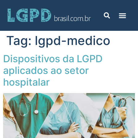
Tag:
lgpd-medico
Dispositivos da LGPD
aplicados ao setor
hospitalar