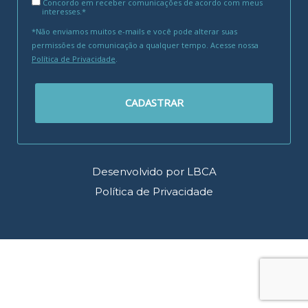
Concordo em receber comunicações de acordo com meus
interesses.*
*Não enviamos muitos e-mails e você pode alterar suas
permissões de comunicação a qualquer tempo. Acesse nossa
Política de Privacidade
.
CADASTRAR
Desenvolvido por LBCA
Política de Privacidade