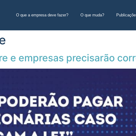
O que a empresa deve fazer?
O que muda?
Publicaçõe
e
e e empresas precisarão corr