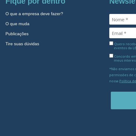
Fique por dentro
Newsle
O que a empresa deve fazer?
O que muda
Publicações
Tire suas dúvidas
Quero receber
eventos da L
Concordo em
meus interes
*Não enviamos m
permissões de 
nossa
Política d