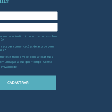
tter
 material institucional e novidades sobre
BCA
 receber comunicações de acordo com
ses.*
uitos e-mails e você pode alterar suas
comunicação a qualquer tempo. Acesse
e Privacidade
.
CADASTRAR