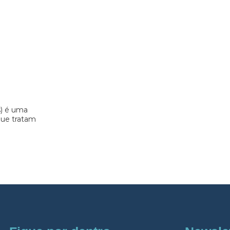
s) é uma
 que tratam