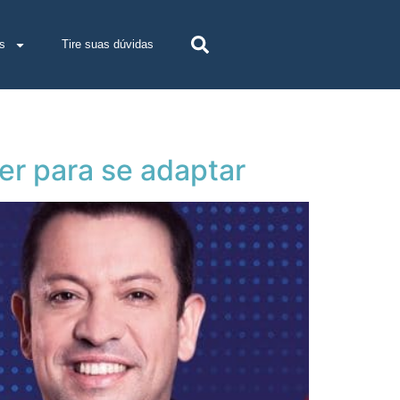
s
Tire suas dúvidas
er para se adaptar