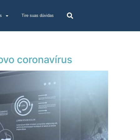
s
Tire suas dúvidas
ovo coronavírus