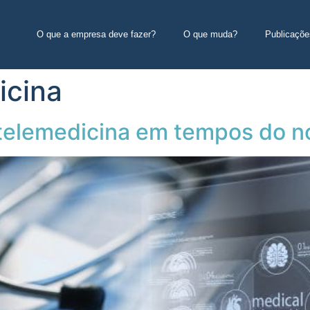
O que a empresa deve fazer?
O que muda?
Publicaçõe
icina
telemedicina em tempos do n