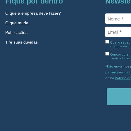
Fique por dentro
Newsle
O que a empresa deve fazer?
O que muda
Publicações
Tire suas dúvidas
Quero receber
eventos da L
Concordo em
meus interes
*Não enviamos m
permissões de 
nossa
Política d