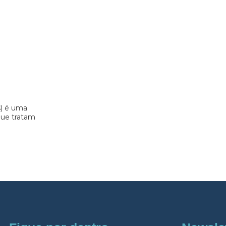
s) é uma
 que tratam