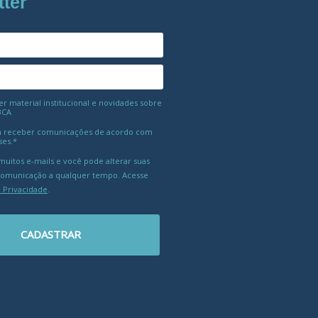
tter
 material institucional e novidades sobre
BCA
 receber comunicações de acordo com
ses.*
uitos e-mails e você pode alterar suas
comunicação a qualquer tempo. Acesse
e Privacidade
.
CADASTRAR