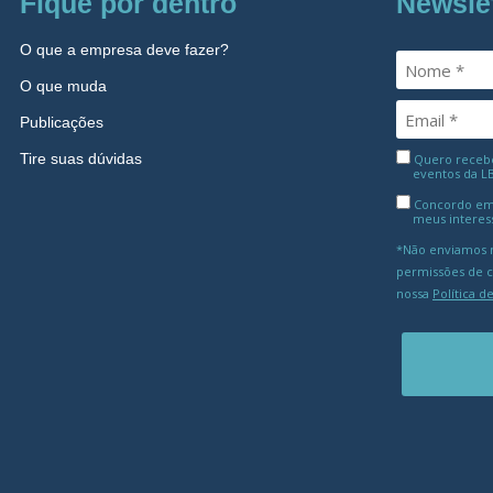
Fique por dentro
Newsle
O que a empresa deve fazer?
O que muda
Publicações
Tire suas dúvidas
Quero receber
eventos da L
Concordo em
meus interes
*Não enviamos m
permissões de 
nossa
Política d