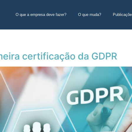
O que a empresa deve fazer?
O que muda?
Publicaçõe
meira certificação da GDPR