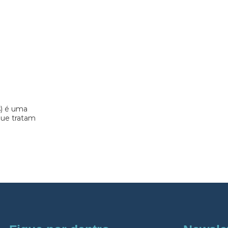
s) é uma
 que tratam