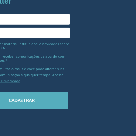
tter
 material institucional e novidades sobre
BCA
 receber comunicações de acordo com
ses.*
uitos e-mails e você pode alterar suas
comunicação a qualquer tempo. Acesse
e Privacidade
.
CADASTRAR