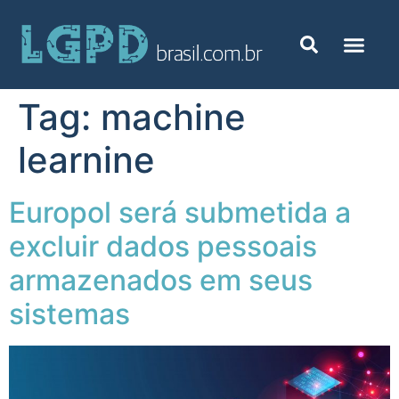
Tag:
machine
learnine
Europol será submetida a
excluir dados pessoais
armazenados em seus
sistemas