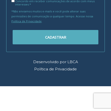
Concordo em receber comunicações de acordo com meus
interesses.*
*Não enviamos muitos e-mails e você pode alterar suas
permissões de comunicação a qualquer tempo. Acesse nossa
Política de Privacidade
.
CADASTRAR
Desenvolvido por LBCA
Política de Privacidade