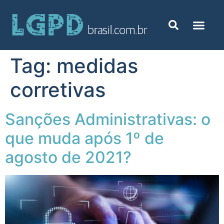
Tag:
medidas
corretivas
Sanções Administrativas: o
que muda após 1º de
agosto de 2021?