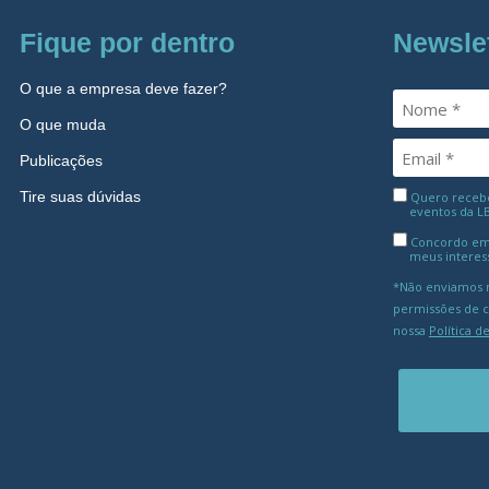
Fique por dentro
Newsle
O que a empresa deve fazer?
O que muda
Publicações
Tire suas dúvidas
Quero receber
eventos da L
Concordo em
meus interes
*Não enviamos m
permissões de 
nossa
Política d