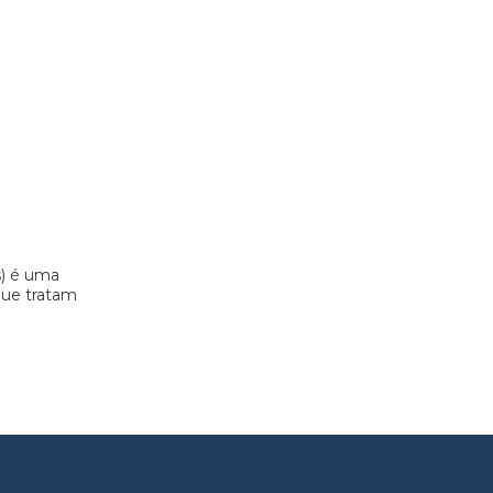
s) é uma
 que tratam