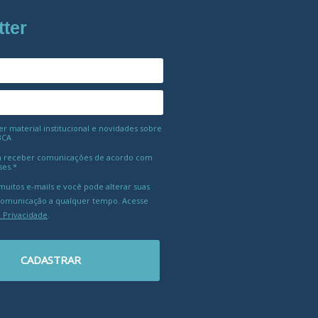
tter
 material institucional e novidades sobre
BCA
 receber comunicações de acordo com
ses.*
uitos e-mails e você pode alterar suas
comunicação a qualquer tempo. Acesse
e Privacidade
.
CADASTRAR