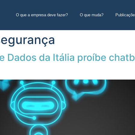
O que a empresa deve fazer?
O que muda?
Publicaçõe
segurança
 Dados da Itália proíbe chatb