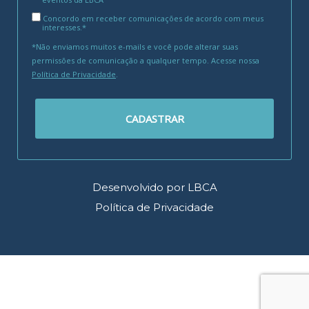
Concordo em receber comunicações de acordo com meus
interesses.*
*Não enviamos muitos e-mails e você pode alterar suas
permissões de comunicação a qualquer tempo. Acesse nossa
Política de Privacidade
.
CADASTRAR
Desenvolvido por LBCA
Política de Privacidade