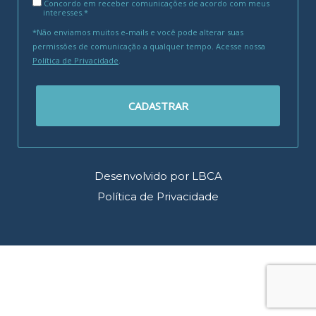
Concordo em receber comunicações de acordo com meus
interesses.*
*Não enviamos muitos e-mails e você pode alterar suas
permissões de comunicação a qualquer tempo. Acesse nossa
Política de Privacidade
.
CADASTRAR
Desenvolvido por LBCA
Política de Privacidade