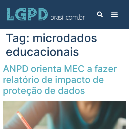
Tag:
microdados
educacionais
ANPD orienta MEC a fazer
relatório de impacto de
proteção de dados