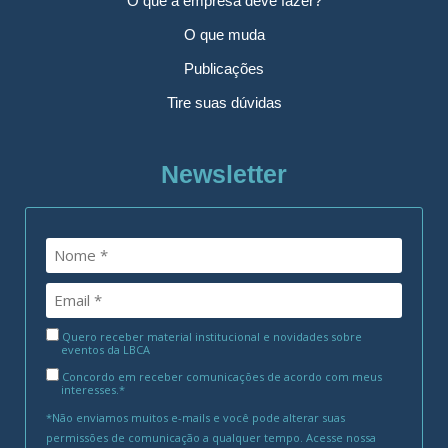
O que a empresa deve fazer?
O que muda
Publicações
Tire suas dúvidas
Newsletter
Quero receber material institucional e novidades sobre
eventos da LBCA
Concordo em receber comunicações de acordo com meus
interesses.*
*Não enviamos muitos e-mails e você pode alterar suas
permissões de comunicação a qualquer tempo. Acesse nossa