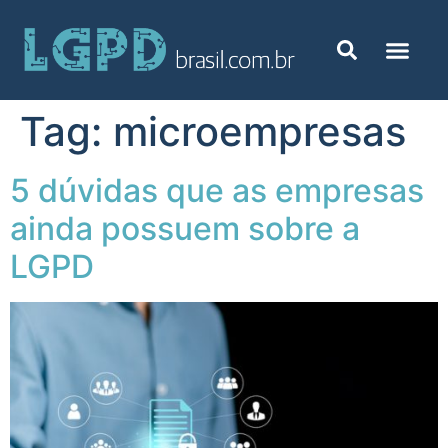
Tag:
microempresas
5 dúvidas que as empresas
ainda possuem sobre a
LGPD