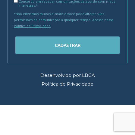
Concordo em receber comunicações de acordo com meus
interesses.*
*Não enviamos muitos e-mails e você pode alterar suas
permissões de comunicação a qualquer tempo. Acesse nossa
Política de Privacidade
.
CADASTRAR
Desenvolvido por LBCA
Política de Privacidade