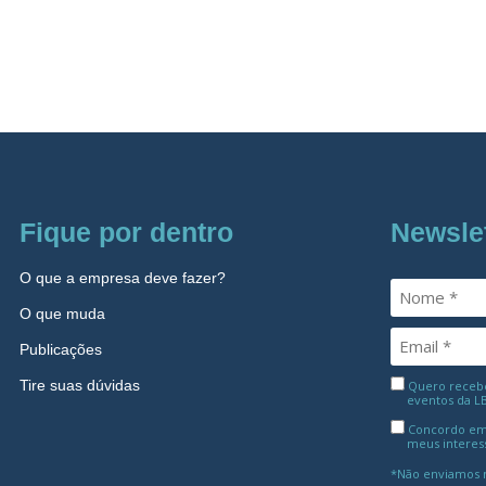
Fique por dentro
Newsle
O que a empresa deve fazer?
O que muda
Publicações
Tire suas dúvidas
Quero receber
eventos da L
Concordo em
meus interes
*Não enviamos m