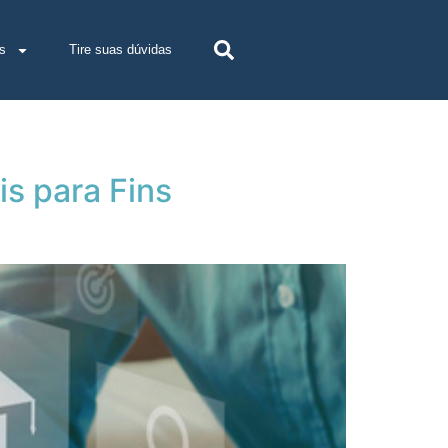
s
Tire suas dúvidas
s para Fins