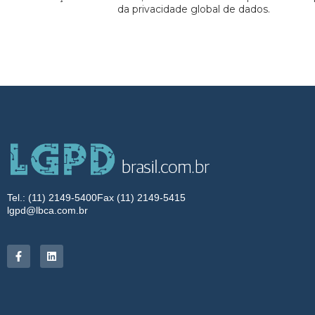
da privacidade global de dados.
Tel.: (11) 2149-5400
Fax (11) 2149-5415
lgpd@lbca.com.br