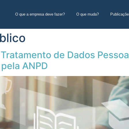
O que a empresa deve fazer?
O que muda?
Publicaçõe
blico
e Tratamento de Dados Pessoai
 pela ANPD