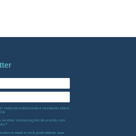
tter
 material institucional e novidades sobre
BCA
 receber comunicações de acordo com
ses.*
uitos e-mails e você pode alterar suas