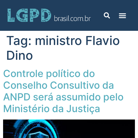
Tag:
ministro Flavio
Dino
Controle político do
Conselho Consultivo da
ANPD será assumido pelo
Ministério da Justiça