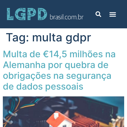
Tag:
multa gdpr
Multa de €14,5 milhões na
Alemanha por quebra de
obrigações na segurança
de dados pessoais