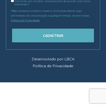
Concordo em receber comunicações de acordo com meus
interesses.*
*Não enviamos muitos e-mails e você pode alterar suas
permissões de comunicação a qualquer tempo. Acesse nossa
Política de Privacidade
.
CADASTRAR
Desenvolvido por LBCA
Política de Privacidade