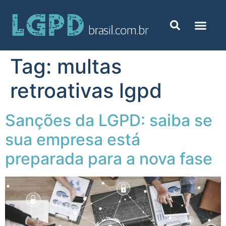
Tag:
multas
retroativas lgpd
Sanções da LGPD: saiba se
sua empresa está
preparada para a nova fase