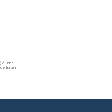
s) é uma
 que tratam