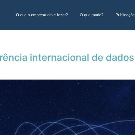
O que a empresa deve fazer?
O que muda?
Publicaçõe
rência internacional de dados