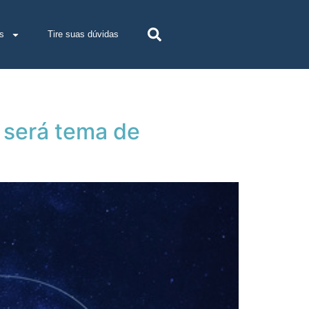
s
Tire suas dúvidas
 será tema de