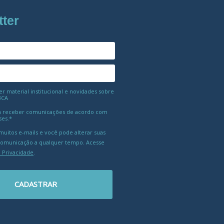
tter
 material institucional e novidades sobre
BCA
 receber comunicações de acordo com
ses.*
uitos e-mails e você pode alterar suas
comunicação a qualquer tempo. Acesse
e Privacidade
.
CADASTRAR