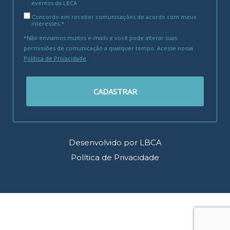
eventos da LBCA
Concordo em receber comunicações de acordo com meus
interesses.*
*Não enviamos muitos e-mails e você pode alterar suas
permissões de comunicação a qualquer tempo. Acesse nossa
Política de Privacidade
.
CADASTRAR
Desenvolvido por LBCA
Política de Privacidade