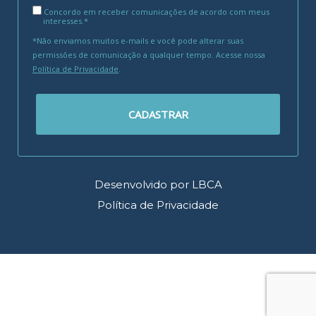
Concordo em receber comunicações de acordo com meus
interesses.*
*Não enviamos muitos e-mails e você pode alterar suas
permissões de comunicação a qualquer tempo. Acesse nossa
Política de Privacidade
.
CADASTRAR
Desenvolvido por LBCA
Política de Privacidade