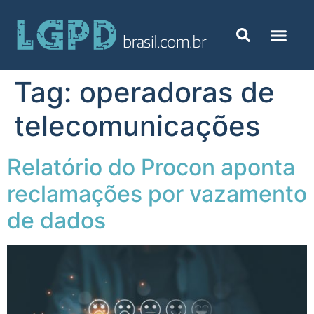
Tag:
operadoras de
telecomunicações
Relatório do Procon aponta
reclamações por vazamento
de dados