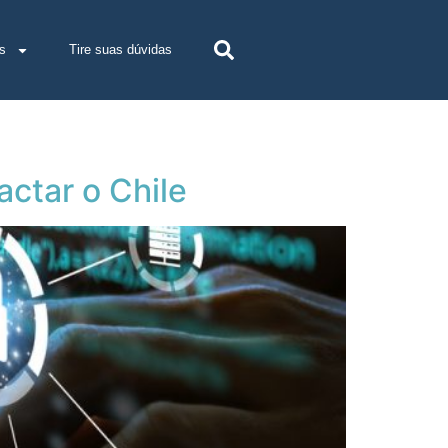
s
Tire suas dúvidas
ctar o Chile