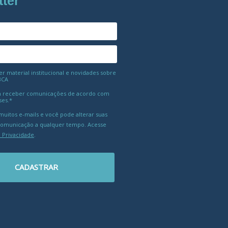
tter
 material institucional e novidades sobre
BCA
 receber comunicações de acordo com
ses.*
uitos e-mails e você pode alterar suas
comunicação a qualquer tempo. Acesse
e Privacidade
.
CADASTRAR