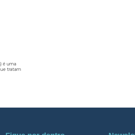
s) é uma
 que tratam