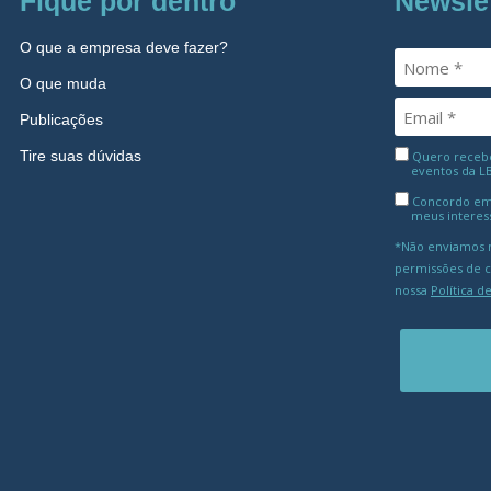
Fique por dentro
Newsle
O que a empresa deve fazer?
O que muda
Publicações
Tire suas dúvidas
Quero receber
eventos da L
Concordo em
meus interes
*Não enviamos m
permissões de 
nossa
Política d